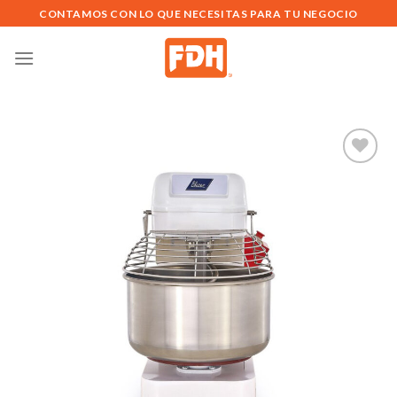
Saltar
CONTAMOS CON LO QUE NECESITAS PARA TU NEGOCIO
al
contenido
Añadir
a la
lista de
deseos