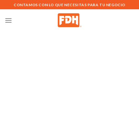
Saltar
CONTAMOS CON LO QUE NECESITAS PARA TU NEGOCIO
al
contenido