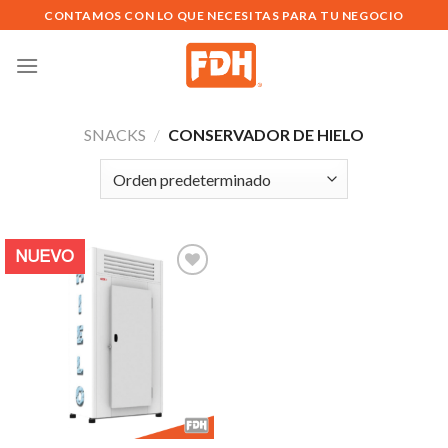
Saltar
CONTAMOS CON LO QUE NECESITAS PARA TU NEGOCIO
al
contenido
SNACKS
/
CONSERVADOR DE HIELO
NUEVO
Añadir
a la
lista de
deseos