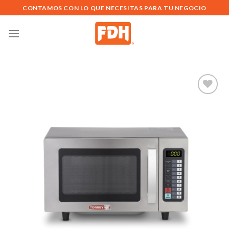
Saltar
CONTAMOS CON LO QUE NECESITAS PARA TU NEGOCIO
al
contenido
Añadir
a la
lista de
deseos