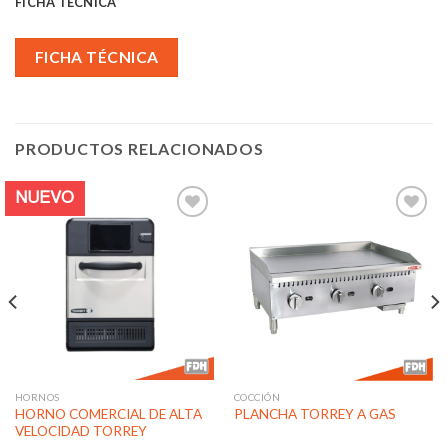
FICHA TÉCNICA
FICHA TÉCNICA
PRODUCTOS RELACIONADOS
NUEVO
Añadir
Añadir
a la
a la
lista de
lista de
deseos
deseos
HORNOS
COCCIÓN
HORNO COMERCIAL DE ALTA
PLANCHA TORREY A GAS
VELOCIDAD TORREY