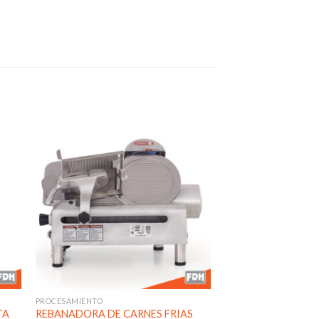
dir
Añadir
a
a la
 de
lista de
eos
deseos
PROCESAMIENTO
TA
REBANADORA DE CARNES FRIAS