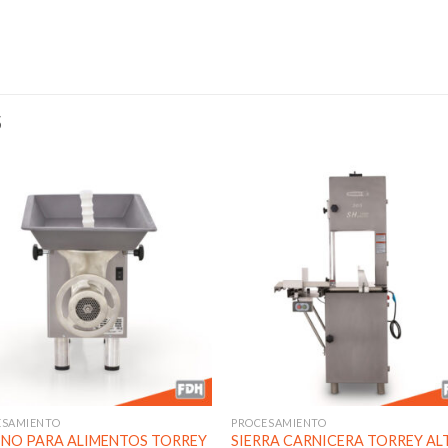
S
Añadir
Aña
a la
a l
lista de
lista
deseos
des
ESAMIENTO
PROCESAMIENTO
NO PARA ALIMENTOS TORREY
SIERRA CARNICERA TORREY AL