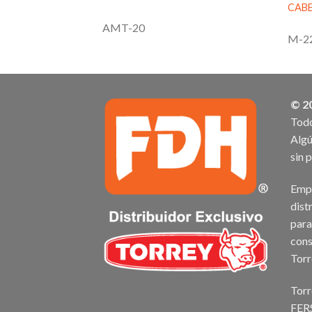
M
CAB
AMT-20
M-2
© 2
Todo
Algú
sin 
Empr
dist
para
cons
Torr
Torr
FER