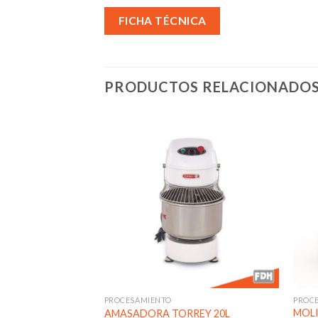
FICHA TÉCNICA
PRODUCTOS RELACIONADO
Añadir
Añadir
a la
a la
lista de
lista de
deseos
deseos
PROCESAMIENTO
PROC
RA TORREY CON
MOLI
AMASADORA TORREY 20L