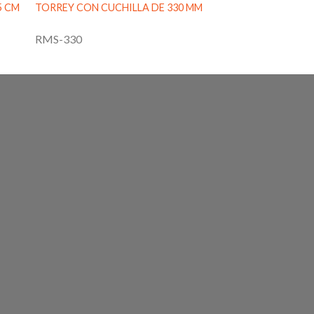
5 CM
TORREY CON CUCHILLA DE 330 MM
RMS-330