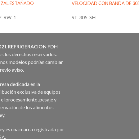
EZAL ESTAÑADO
VELOCIDAD CON BANDA DE 30
2-RW-1
ST-305-SH
021 REFRIGERACION FDH
s los derechos reservados.
nos modelos podrían cambiar
previo aviso.
esa dedicada en la
ribución exclusiva de equipos
 el procesamiento, pesaje y
ervación de los alimentos
ey.
ey es una marca registrada por
SA.