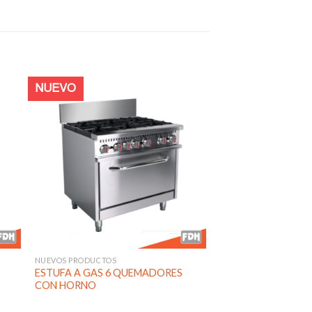
NUEVO
dir
Añadir
a
a la
 de
lista de
eos
deseos
NUEVOS PRODUCTOS
ESTUFA A GAS 6 QUEMADORES
CON HORNO