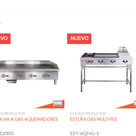
S
EVO
NUEVO
Añadir
Aña
a la
a l
lista de
lista
deseos
des
OS PRODUCTOS
NUEVOS PRODUCTOS
CHA A GAS 4 QUEMADORES
ESTUFA GAS MULTIPLE
-1200G
EST-6QHG-1