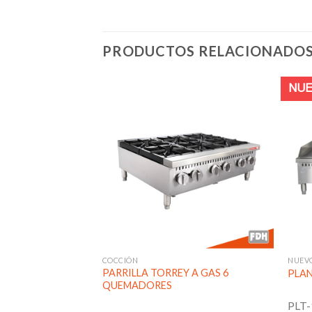
PRODUCTOS RELACIONADO
NU
Añadir
Añadir
a la
a la
lista de
lista de
deseos
deseos
NUEV
COCCIÓN
RILL –
PARRILLA TORREY A GAS 6
PLAN
QUEMADORES
PLT