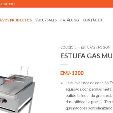
 NEGOCIO
EVOS PRODUCTOS
SUCURSALES
CATÁLOGO
CONTÁCTO
COCCIÓN
/
ESTUFAS / FOGÓN
ESTUFA GAS MU
Añadir
EMJ-1200
a la
lista de
La nueva línea de cocción T
deseos
equipada con perillas metá
pulido brindando gran resis
durabilidad.La parrilla Torr
quemadores porcelanizados. 