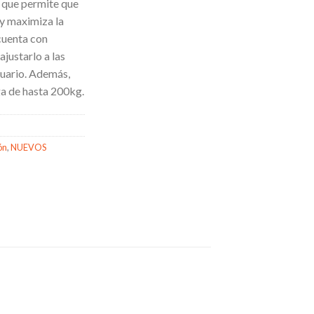
o que permite que
 y maximiza la
 cuenta con
justarlo a las
suario. Además,
ga de hasta 200kg.
ón
,
NUEVOS