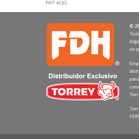
PAT-6QG
© 2
Todo
Algú
sin 
Empr
dist
para
cons
Torr
Torr
FER