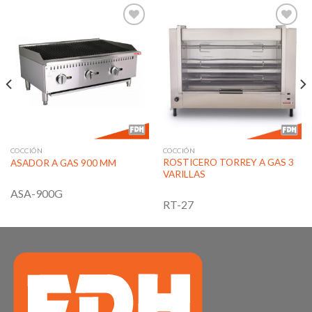
Añadir
Añadir
a la
a la
lista de
lista de
deseos
deseos
COCCIÓN
COCCIÓN
ROSTICERO TORREY A GAS 3
ASADOR A GAS 900 MM
VARILLAS
ASA-900G
RT-27