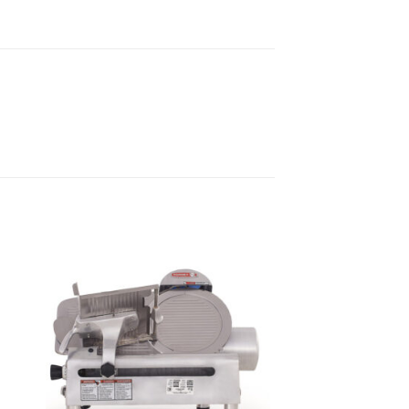
dir
Añadir
a
a la
 de
lista de
eos
deseos