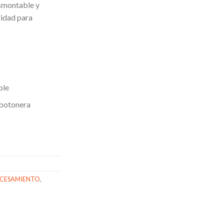
smontable y
ridad para
ble
 botonera
CESAMIENTO
,