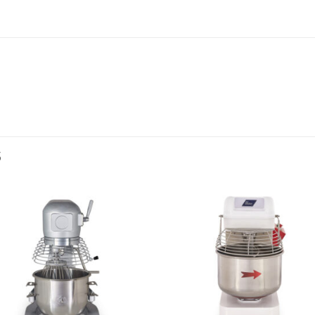
S
Añadir
Aña
a la
a l
lista de
lista
deseos
des