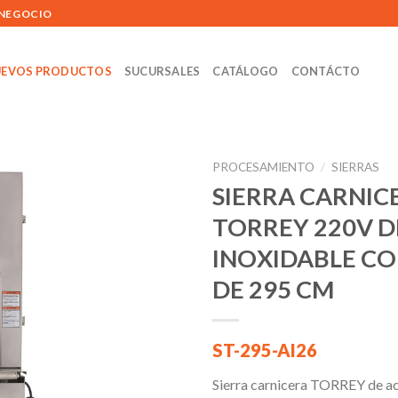
 NEGOCIO
EVOS PRODUCTOS
SUCURSALES
CATÁLOGO
CONTÁCTO
PROCESAMIENTO
/
SIERRAS
SIERRA CARNIC
TORREY 220V D
Añadir
INOXIDABLE C
a la
lista de
DE 295 CM
deseos
ST-295-AI26
Sierra carnicera TORREY de ac