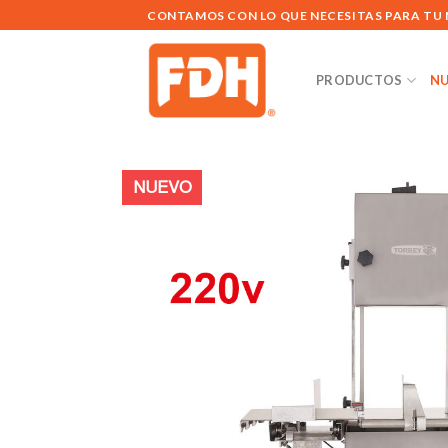
Saltar
CONTAMOS CON LO QUE NECESITAS PARA TU
al
contenido
PRODUCTOS
NU
NUEVO