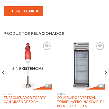
FICHA TÉCNICA
PRODUCTOS RELACIONADOS
Añadir
Añadir
a la
a la
SIN EXISTENCIAS
lista de
lista de
deseos
deseos
OTROS
OTROS
TURBOLICUADOR TORREY
CONGELADOR VERTICAL
CON BRAZO DE 50 CM
TORREY ACERO INOXIDABLE 1
PUERTA DE CRISTAL