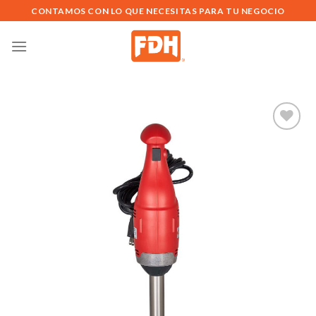
Saltar
CONTAMOS CON LO QUE NECESITAS PARA TU NEGOCIO
al
contenido
Añadir
a la
lista de
deseos