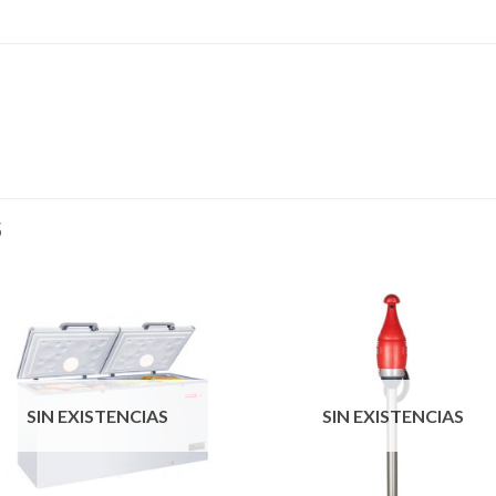
S
Añadir
Aña
a la
a l
lista de
lista
SIN EXISTENCIAS
SIN EXISTENCIAS
deseos
des