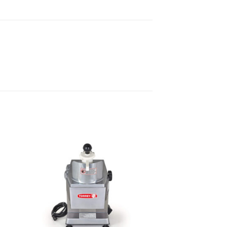
dir
Añadir
a
a la
 de
lista de
eos
deseos