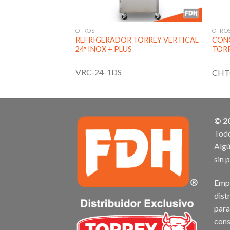
OTROS
OTRO
 TORREY CON
REFRIGERADOR TORREY VERTICAL
CON
24″ INOX + PLUS
TORR
VRC-24-1DS
CHT
© 2
Todo
Algú
sin 
Empr
dist
para
cons