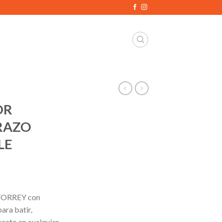
OR
RAZO
LE
 TORREY con
ara batir,
recto en cualquier