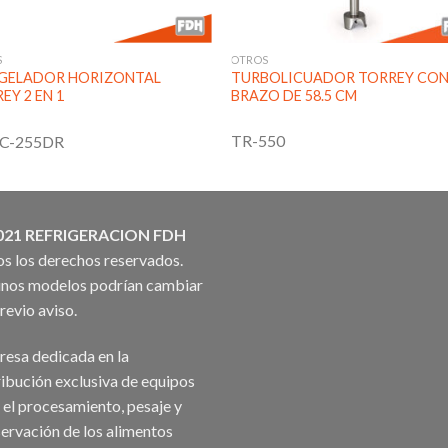
OTROS
S
TURBOLICUADOR TORREY CO
GELADOR HORIZONTAL
BRAZO DE 58.5 CM
EY 2 EN 1
TR-550
C-255DR
021 REFRIGERACION FDH
s los derechos reservados.
nos modelos podrían cambiar
previo aviso.
esa dedicada en la
ribución exclusiva de equipos
 el procesamiento, pesaje y
ervación de los alimentos