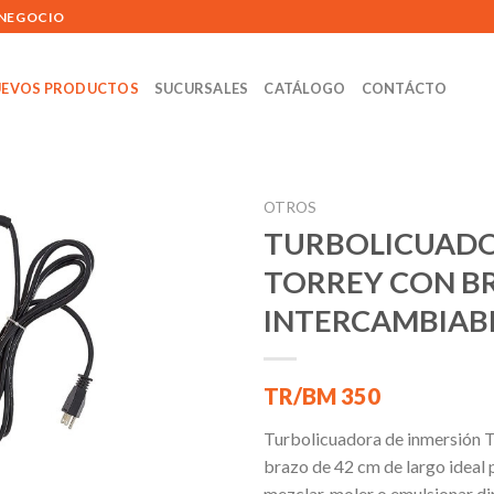
 NEGOCIO
EVOS PRODUCTOS
SUCURSALES
CATÁLOGO
CONTÁCTO
OTROS
TURBOLICUAD
TORREY CON B
Añadir
INTERCAMBIAB
a la
lista de
deseos
TR/BM 350
Turbolicuadora de inmersión
brazo de 42 cm de largo ideal p
mezclar, moler o emulsionar di