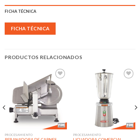
FICHA TÉCNICA
FICHA TÉCNICA
PRODUCTOS RELACIONADOS
Añadir
Añadir
a la
a la
lista de
lista de
deseos
deseos
PROCESAMIENTO
PROCESAMIENTO
REBANADORA DE CARNES
LICUADORA COMERCIAL