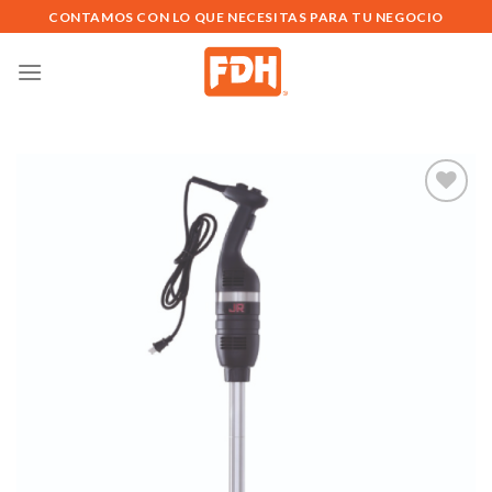
Saltar
CONTAMOS CON LO QUE NECESITAS PARA TU NEGOCIO
al
contenido
Añadir
a la
lista de
deseos