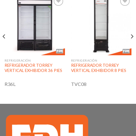
Añadir
Añadir
a la
a la
lista de
lista de
deseos
deseos
REFRIGERACIÓN
REFRIGERACIÓN
REFRIGERADOR TORREY
REFRIGERADOR TORREY
VERTICAL EXHIBIDOR 36 PIES
VERTICAL EXHIBIDOR 8 PIES
R36L
TVC08