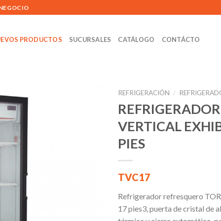
 NEGOCIO
EVOS PRODUCTOS
SUCURSALES
CATÁLOGO
CONTÁCTO
REFRIGERACIÓN
/
REFRIGERAD
REFRIGERADOR
VERTICAL EXHI
Añadir
PIES
a la
lista de
deseos
TVC17
Refrigerador refresquero TOR
17 pies3, puerta de cristal de a
térmica y cierre automático, pa