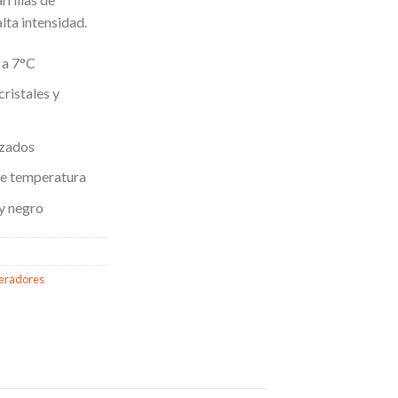
lta intensidad.
 a 7°C
ristales y
rzados
 de temperatura
 y negro
geradores