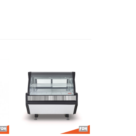
dir
Añadir
a
a la
 de
lista de
eos
deseos