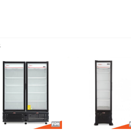
S
Añadir
Aña
a la
a l
lista de
lista
deseos
des