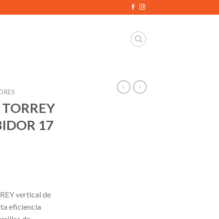
ORES
 TORREY
BIDOR 17
REY vertical de
lta eficiencia
rrillas de