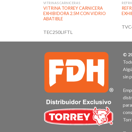
S
VITRINAS CARNICERAS
REFRI
 CARNICERA
VITRINA TORREY CARNICERA
REFR
EXHIBIDORA 2.5M CON VIDRIO
EXHI
ABATIBLE
TVC
TEC250LIFTL
© 2
Todo
Algú
sin 
Empr
dist
para
cons
Torr