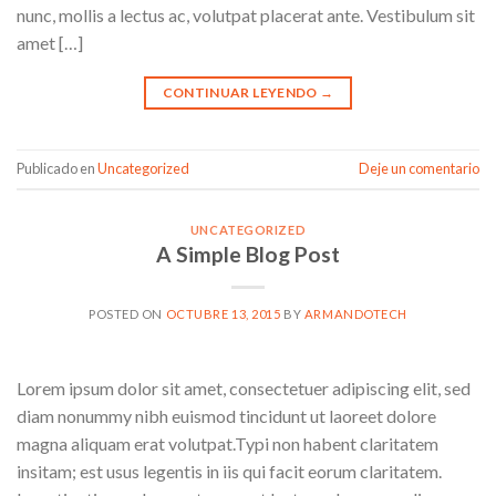
nunc, mollis a lectus ac, volutpat placerat ante. Vestibulum sit
amet […]
CONTINUAR LEYENDO
→
Publicado en
Uncategorized
Deje un comentario
UNCATEGORIZED
A Simple Blog Post
POSTED ON
OCTUBRE 13, 2015
BY
ARMANDOTECH
Lorem ipsum dolor sit amet, consectetuer adipiscing elit, sed
diam nonummy nibh euismod tincidunt ut laoreet dolore
magna aliquam erat volutpat.Typi non habent claritatem
insitam; est usus legentis in iis qui facit eorum claritatem.