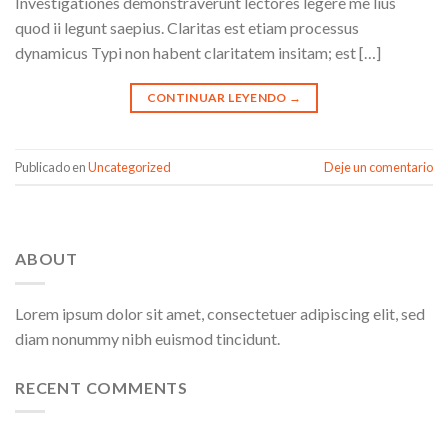
Investigationes demonstraverunt lectores legere me lius
quod ii legunt saepius. Claritas est etiam processus
dynamicus Typi non habent claritatem insitam; est […]
CONTINUAR LEYENDO
→
Publicado en
Uncategorized
Deje un comentario
ABOUT
Lorem ipsum dolor sit amet, consectetuer adipiscing elit, sed
diam nonummy nibh euismod tincidunt.
RECENT COMMENTS