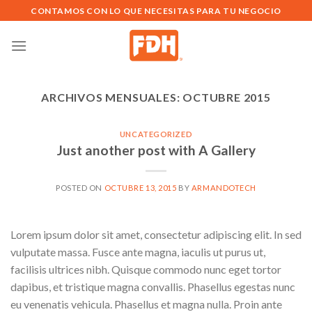
Saltar
CONTAMOS CON LO QUE NECESITAS PARA TU NEGOCIO
al
contenido
ARCHIVOS MENSUALES:
OCTUBRE 2015
UNCATEGORIZED
Just another post with A Gallery
POSTED ON
OCTUBRE 13, 2015
BY
ARMANDOTECH
Lorem ipsum dolor sit amet, consectetur adipiscing elit. In sed
vulputate massa. Fusce ante magna, iaculis ut purus ut,
facilisis ultrices nibh. Quisque commodo nunc eget tortor
dapibus, et tristique magna convallis. Phasellus egestas nunc
eu venenatis vehicula. Phasellus et magna nulla. Proin ante