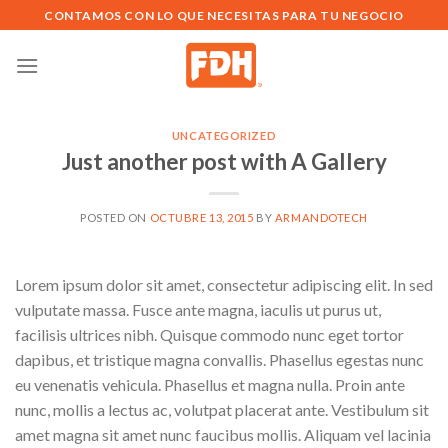
Saltar
CONTAMOS CON LO QUE NECESITAS PARA TU NEGOCIO
al
contenido
UNCATEGORIZED
Just another post with A Gallery
POSTED ON
OCTUBRE 13, 2015
BY
ARMANDOTECH
Lorem ipsum dolor sit amet, consectetur adipiscing elit. In sed
vulputate massa. Fusce ante magna, iaculis ut purus ut,
facilisis ultrices nibh. Quisque commodo nunc eget tortor
dapibus, et tristique magna convallis. Phasellus egestas nunc
eu venenatis vehicula. Phasellus et magna nulla. Proin ante
nunc, mollis a lectus ac, volutpat placerat ante. Vestibulum sit
amet magna sit amet nunc faucibus mollis. Aliquam vel lacinia