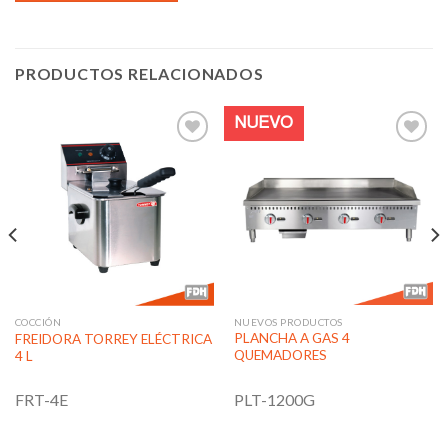
PRODUCTOS RELACIONADOS
NUEVO
Añadir
Añadir
a la
a la
lista de
lista de
deseos
deseos
NUEVOS PRODUCTOS
COCCIÓN
PLANCHA A GAS 4
FREIDORA TORREY ELÉCTRICA
QUEMADORES
4 L
PLT-1200G
FRT-4E