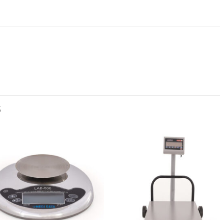
S
Añadir
Aña
a la
a l
lista de
lista
deseos
des