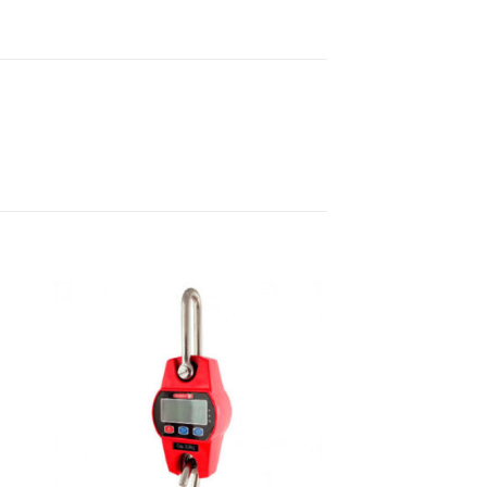
dir
Añadir
a
a la
 de
lista de
eos
deseos