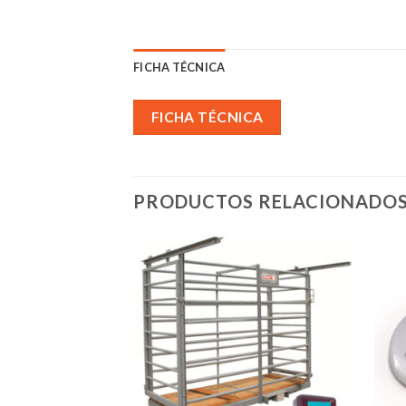
FICHA TÉCNICA
FICHA TÉCNICA
PRODUCTOS RELACIONADO
Añadir
Añadir
a la
a la
lista de
lista de
deseos
deseos