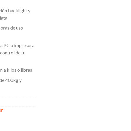
ción backlight y
iata
horas de uso
 a PC o impresora
control de tu
 a kilos o libras
 de 400kg y
JE