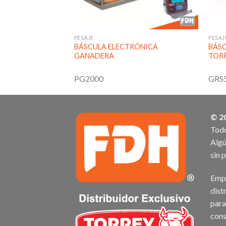
PESAJE
PESAJ
IAL DE RECIBO
BÁSCULA ELECTRÓNICA
BÁS
GANADERA
TOR
PG2000
GRS
© 2
Todo
Algú
sin 
Empr
dist
para
cons