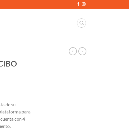
CIBO
ta de su
 plataforma para
 cuenta con 4
iento.