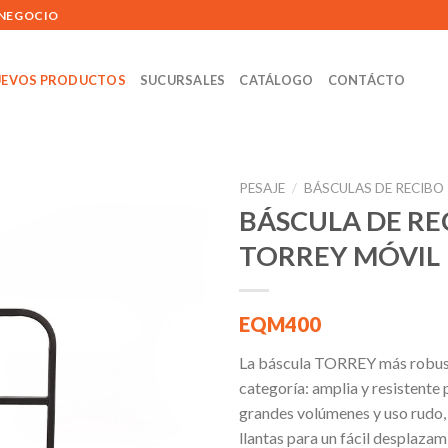
 NEGOCIO
EVOS PRODUCTOS
SUCURSALES
CATÁLOGO
CONTÁCTO
PESAJE
/
BÁSCULAS DE RECIBO
BÁSCULA DE RE
TORREY MÓVIL
Añadir
a la
lista de
EQM400
deseos
La báscula TORREY más robus
categoría: amplia y resistente
grandes volúmenes y uso rudo,
llantas para un fácil desplazam