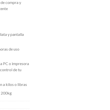
 de compra y
tente
ata y pantalla
horas de uso
 a PC o impresora
control de tu
 a kilos o libras
e 200kg