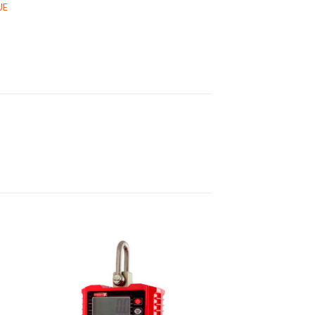
JE
dir
Añadir
a
a la