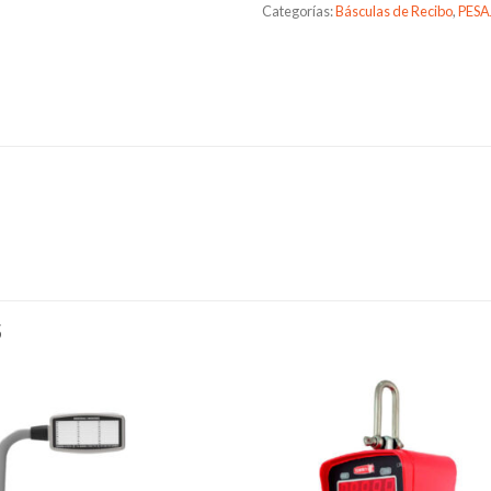
Categorías:
Básculas de Recibo
,
PESA
S
Añadir
Aña
a la
a l