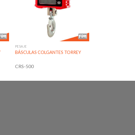
 de
lista de
eos
deseos
PESAJE
Y
BÁSCULAS COLGANTES TORREY
CRS-500