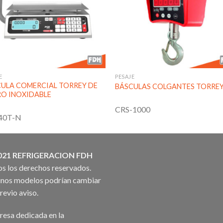
lista de
lista
deseos
des
E
PESAJE
ULA COMERCIAL TORREY DE
BÁSCULAS COLGANTES TORRE
O INOXIDABLE
CRS-1000
40T-N
021 REFRIGERACION FDH
s los derechos reservados.
nos modelos podrían cambiar
previo aviso.
esa dedicada en la