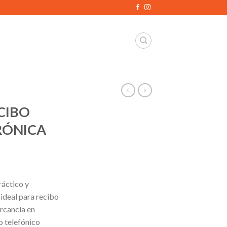
CIBO
RÓNICA
áctico y
ideal para recibo
rcancía en
o telefónico