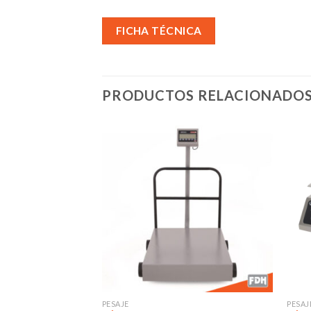
FICHA TÉCNICA
PRODUCTOS RELACIONADO
Añadir
Añadir
a la
a la
lista de
lista de
deseos
deseos
PESAJE
PESAJ