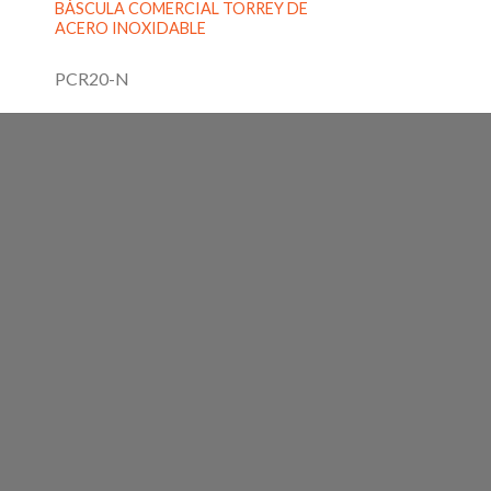
BÁSCULA COMERCIAL TORREY DE
ACERO INOXIDABLE
PCR20-N