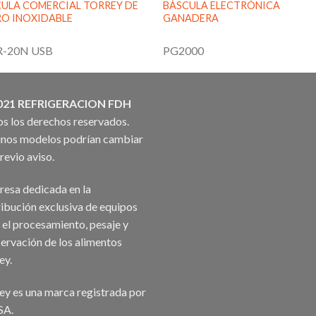
ULA COMERCIAL TORREY DE
BÁSCULA ELECTRÓNICA
O INOXIDABLE
GANADERA
R-20N USB
PG2000
021 REFRIGERACION FDH
s los derechos reservados.
nos modelos podrían cambiar
previo aviso.
esa dedicada en la
ribución exclusiva de equipos
 el procesamiento, pesaje y
ervación de los alimentos
ey.
ey es una marca registrada por
SA.