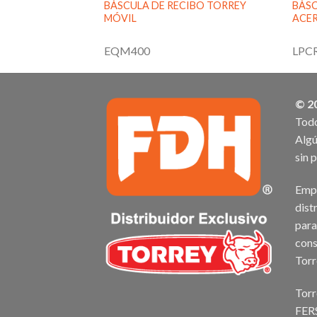
DORA TORREY DE
BÁSCULA DE RECIBO TORREY
BÁSC
BLE
MÓVIL
ACER
EQM400
LPC
© 2
Todo
Algú
sin 
Empr
dist
para
cons
Torr
Torr
FER