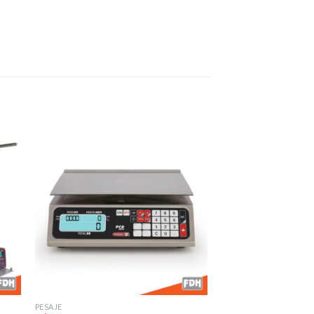
dir
Añadir
a
a la
 de
lista de
eos
deseos
PESAJE