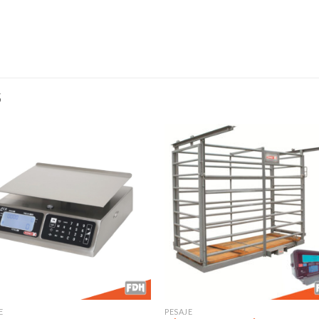
S
Añadir
Aña
a la
a l
lista de
lista
deseos
des
E
PESAJE