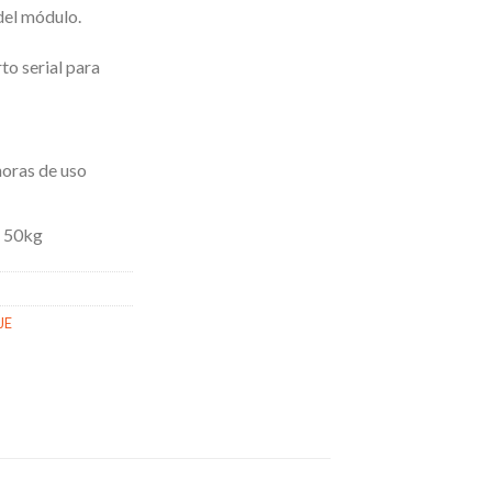
 del módulo.
to serial para
horas de uso
e 50kg
JE