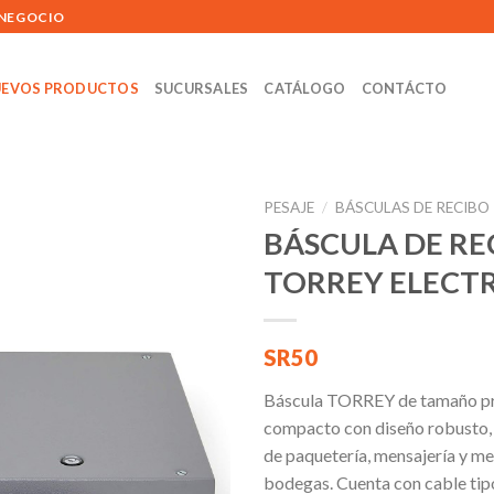
 NEGOCIO
EVOS PRODUCTOS
SUCURSALES
CATÁLOGO
CONTÁCTO
PESAJE
/
BÁSCULAS DE RECIBO
BÁSCULA DE RE
TORREY ELECT
Añadir
a la
lista de
SR50
deseos
Báscula TORREY de tamaño pr
compacto con diseño robusto, 
de paquetería, mensajería y me
bodegas. Cuenta con cable tip