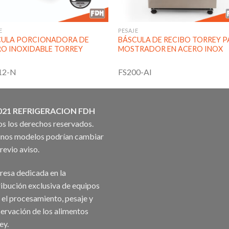
E
PESAJE
CULA PORCIONADORA DE
BÁSCULA DE RECIBO TORREY 
O INOXIDABLE TORREY
MOSTRADOR EN ACERO INOX
12-N
FS200-AI
021 REFRIGERACION FDH
s los derechos reservados.
nos modelos podrían cambiar
previo aviso.
esa dedicada en la
ribución exclusiva de equipos
 el procesamiento, pesaje y
ervación de los alimentos
ey.