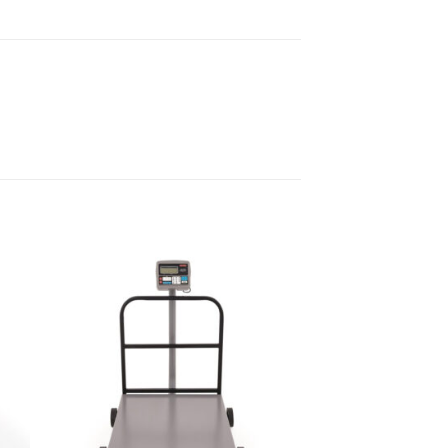
dir
Añadir
a
a la
 de
lista de
eos
deseos