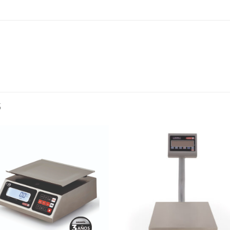
S
Añadir
Aña
a la
a l
lista de
lista
deseos
des