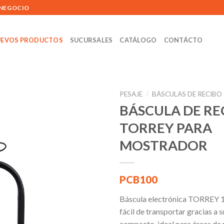
 NEGOCIO
EVOS PRODUCTOS
SUCURSALES
CATÁLOGO
CONTÁCTO
PESAJE
/
BÁSCULAS DE RECIBO
BÁSCULA DE RE
TORREY PARA
Añadir
MOSTRADOR
a la
lista de
deseos
PCB100
Báscula electrónica TORREY 1
fácil de transportar gracias a 
compacto. ideal para áreas de 