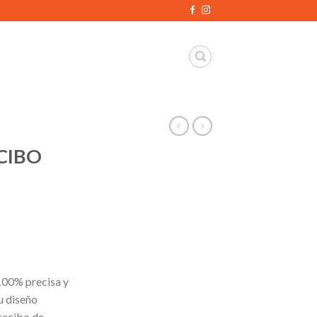
CIBO
00% precisa y
su diseño
recibo de