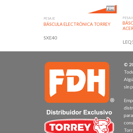
PESAJ
PESAJE
IBO TORREY PARA
BÁS
BÁSCULA ELECTRÓNICA TORREY
ACER
SXE40
LEQ
© 2
Todo
Algú
sin 
Empr
dist
para
cons
Torr