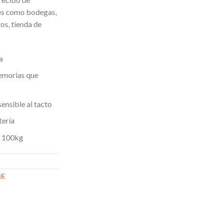
les como bodegas,
os, tienda de
a
emorias que
ensible al tacto
tería
e 100kg
JE