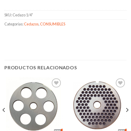
SKU:
Cedazo 1/4"
Categorías:
Cedazos
,
CONSUMIBLES
PRODUCTOS RELACIONADOS
Añadir
Añadir
a la
a la
lista de
lista de
deseos
deseos