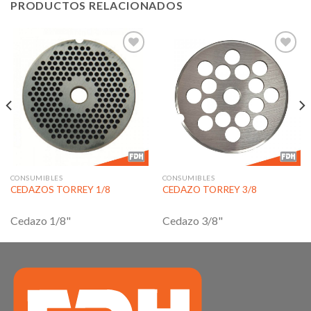
PRODUCTOS RELACIONADOS
Añadir
Añadir
a la
a la
lista de
lista de
deseos
deseos
CONSUMIBLES
CONSUMIBLES
CEDAZOS TORREY 1/8
CEDAZO TORREY 3/8
Cedazo 1/8"
Cedazo 3/8"