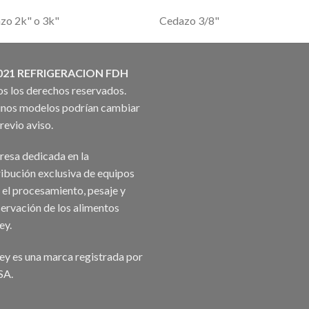
zo 2k" o 3k"
Cedazo 3/8"
021 REFRIGERACION FDH
s los derechos reservados.
nos modelos podrían cambiar
previo aviso.
esa dedicada en la
ribución exclusiva de equipos
 el procesamiento, pesaje y
ervación de los alimentos
ey.
ey es una marca registrada por
SA.