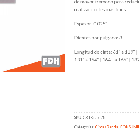
de mayor tramado para reduci
realizar cortes más finos.
Espesor: 0.025″
Dientes por pulgada: 3
Longitud de cinta: 61″ a 119″ |
131″ a 154″ | 164″ a 166″ | 18
SKU:
CBT-325 5/8
Categorías:
Cintas Banda
,
CONSUMI