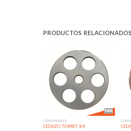
PRODUCTOS RELACIONADO
Añadir
Añadir
a la
a la
lista de
lista de
deseos
deseos
CONSUMIBLES
CONS
ORREY
CEDAZO TORREY 3/4
CEDA