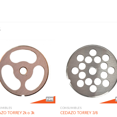
S
Añadir
Aña
a la
a l
lista de
lista
deseos
des
UMIBLES
CONSUMIBLES
ZO TORREY 2k o 3k
CEDAZO TORREY 3/8