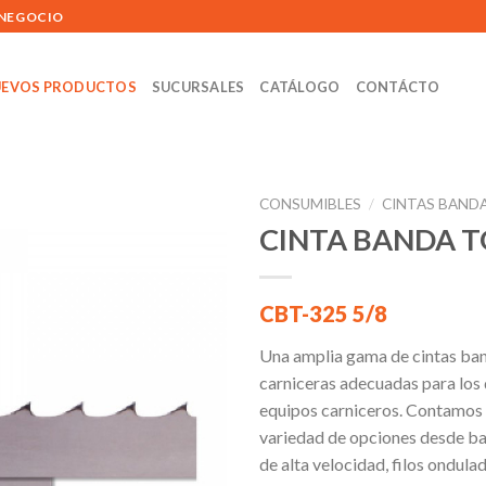
 NEGOCIO
EVOS PRODUCTOS
SUCURSALES
CATÁLOGO
CONTÁCTO
CONSUMIBLES
/
CINTAS BAND
CINTA BANDA 
Añadir
CBT-325 5/8
a la
lista de
Una amplia gama de cintas ban
deseos
carniceras adecuadas para los 
equipos carniceros. Contamos 
variedad de opciones desde ba
de alta velocidad, filos ondula