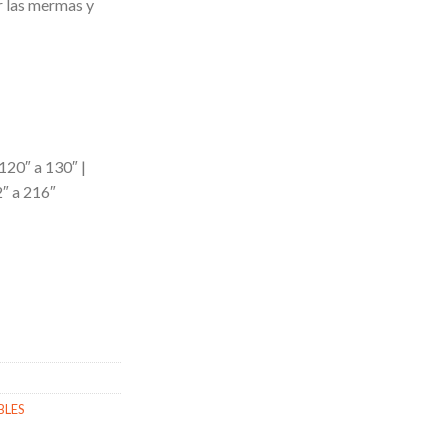
r las mermas y
 120″ a 130″ |
2″ a 216″
BLES