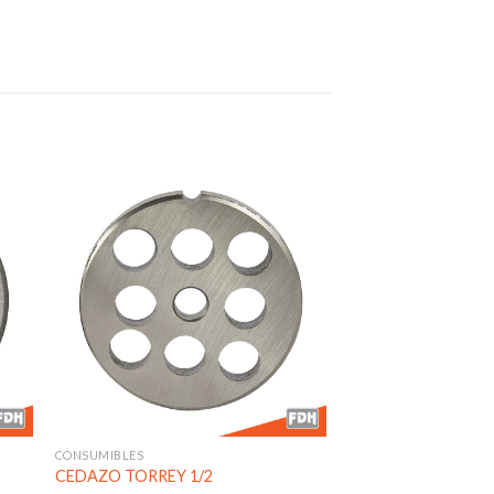
dir
Añadir
a
a la
 de
lista de
eos
deseos
CONSUMIBLES
CEDAZO TORREY 1/2