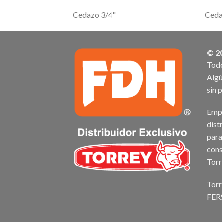
Cedazo 3/4"
Ceda
© 2
Todo
Algú
sin 
Empr
dist
para
cons
Torr
Torr
FER