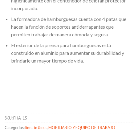
higiénicamente con el contenedor de celofán protector
incorporado.
La formadora de hamburguesas cuenta con 4 patas que
hacen la función de soportes antiderrapantes que
permiten trabajar de manera cómoda y segura.
El exterior de la prensa para hamburguesas está
construido en aluminio para aumentar su durabilidad y
brindarle un mayor tiempo de vida.
SKU:
FHA-15
Categorías:
linea in & out
,
MOBILIARIO Y EQUIPO DE TRABAJO