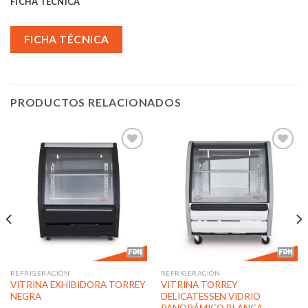
FICHA TÉCNICA
FICHA TÉCNICA
PRODUCTOS RELACIONADOS
Añadir
Añadir
a la
a la
lista de
lista de
deseos
deseos
REFRIGERACIÓN
REFRIGERACIÓN
VITRINA EXHIBIDORA TORREY
VITRINA TORREY
NEGRA
DELICATESSEN VIDRIO
PANORÁMICO BLANCA