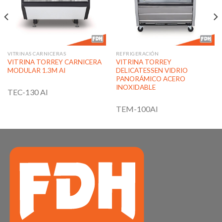
lista de
lista de
deseos
deseos
VITRINAS CARNICERAS
REFRIGERACIÓN
VITRINA TORREY CARNICERA
VITRINA TORREY
MODULAR 1.3M AI
DELICATESSEN VIDRIO
PANORÁMICO ACERO
INOXIDABLE
TEC-130 AI
TEM-100AI