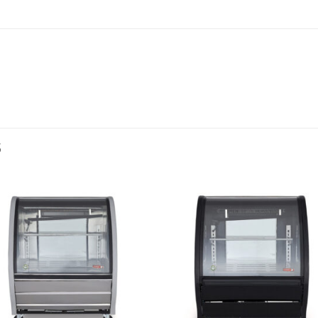
S
Añadir
Aña
a la
a l
lista de
lista
deseos
des