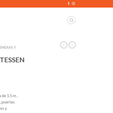
REMERAS Y
ATESSEN
 de 1.5 m ,
, puertas
les y