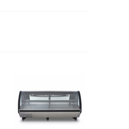
dir
Añadir
a
a la
 de
lista de
eos
deseos