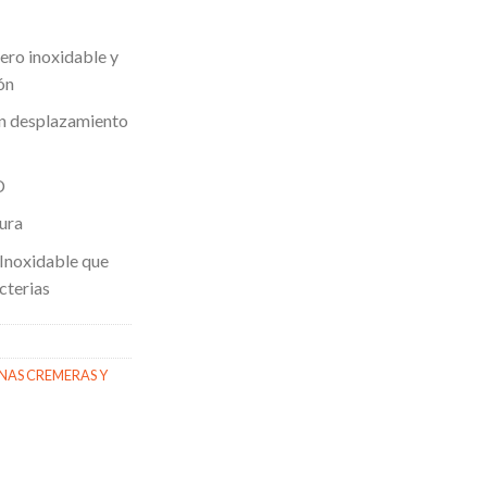
ero inoxidable y
ón
un desplazamiento
D
ura
Inoxidable que
cterias
NAS CREMERAS Y