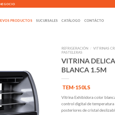
 NEGOCIO
EVOS PRODUCTOS
SUCURSALES
CATÁLOGO
CONTÁCTO
REFRIGERACIÓN
/
VITRINAS C
PASTELERAS
VITRINA DELIC
BLANCA 1.5M
Añadir
a la
lista de
deseos
TEM-150LS
Vitrina Exhibidora color blanca
control digital de temperatura 
posteriores de cristal deslizab