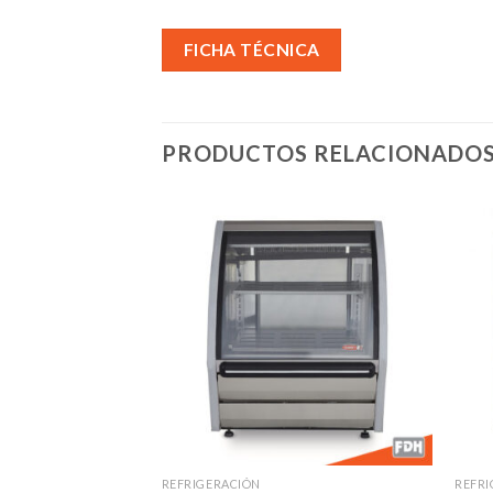
FICHA TÉCNICA
PRODUCTOS RELACIONADO
Añadir
Añadir
a la
a la
lista de
lista de
deseos
deseos
REFRIGERACIÓN
REFRI