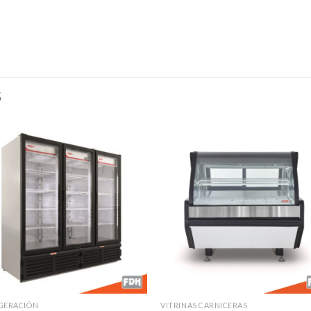
S
Añadir
Aña
a la
a l
lista de
lista
deseos
des
GERACIÓN
VITRINAS CARNICERAS