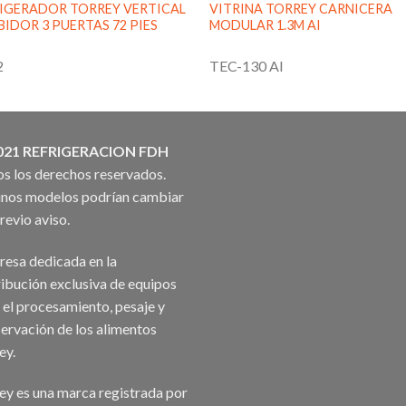
IGERADOR TORREY VERTICAL
VITRINA TORREY CARNICERA
BIDOR 3 PUERTAS 72 PIES
MODULAR 1.3M AI
2
TEC-130 AI
021 REFRIGERACION FDH
s los derechos reservados.
nos modelos podrían cambiar
previo aviso.
esa dedicada en la
ribución exclusiva de equipos
 el procesamiento, pesaje y
ervación de los alimentos
ey.
ey es una marca registrada por