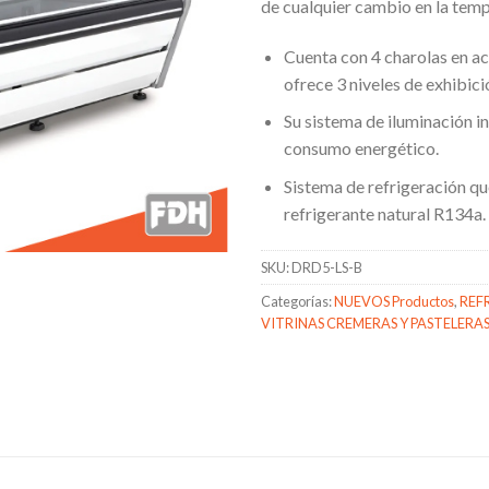
de cualquier cambio en la temp
Cuenta con 4 charolas en ac
ofrece 3 niveles de exhibici
Su sistema de iluminación i
consumo energético.
Sistema de refrigeración que
refrigerante natural R134a.
SKU:
DRD5-LS-B
Categorías:
NUEVOS Productos
,
REF
VITRINAS CREMERAS Y PASTELERA