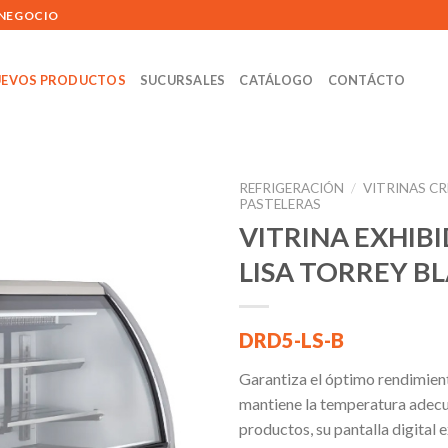
 NEGOCIO
EVOS PRODUCTOS
SUCURSALES
CATÁLOGO
CONTÁCTO
REFRIGERACIÓN
/
VITRINAS C
PASTELERAS
VITRINA EXHIB
LISA TORREY B
Añadir
a la
lista de
deseos
DRD5-LS-B
Garantiza el óptimo rendimien
mantiene la temperatura adecu
productos, su pantalla digital e