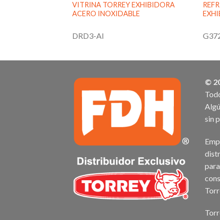
 DELICATESSEN
VITRINA TORREY EXHIBIDORA
REFR
MICO NEGRA
ACERO INOXIDABLE
EXHI
DRD3-AI
G37
© 2
Todo
Algú
sin 
Empr
dist
para
cons
Torr
Torr