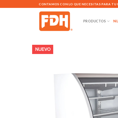
Saltar
CONTAMOS CON LO QUE NECESITAS PARA TU
al
contenido
PRODUCTOS
NU
NUEVO