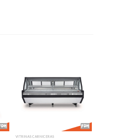
dir
Añadir
a
a la
 de
lista de
eos
deseos
VITRINAS CARNICERAS