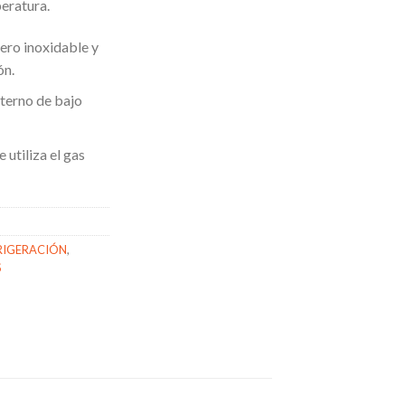
eratura.
ero inoxidable y
ón.
nterno de bajo
 utiliza el gas
RIGERACIÓN
,
S