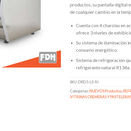
productos, su pantalla digital e
de cualquier cambio en la temp
Cuenta con 4 charolas en ac
ofrece 3 niveles de exhibici
Su sistema de iluminación i
consumo energético.
Sistema de refrigeración que
refrigerante natural R134a.
SKU:
DRD5-LS-AI
Categorías:
NUEVOS Productos
,
REF
VITRINAS CREMERAS Y PASTELERA