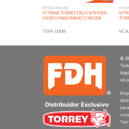
S
REFRIGERACIÓN
VITRI
 CARNICERA
VITRINA TORREY DELICATESSEN
VITR
 AI CON VIDRIO
VIDRIO PANORÁMICO NEGRA
TOR
TEM-100N
VCA
© 2
Todo
Algú
sin 
Empr
dist
para
cons
Torr