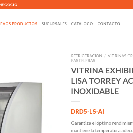
 NEGOCIO
EVOS PRODUCTOS
SUCURSALES
CATÁLOGO
CONTÁCTO
REFRIGERACIÓN
/
VITRINAS C
PASTELERAS
VITRINA EXHIB
LISA TORREY A
Añadir
a la
INOXIDABLE
lista de
deseos
DRD5-LS-AI
Garantiza el óptimo rendimien
mantiene la temperatura adecu