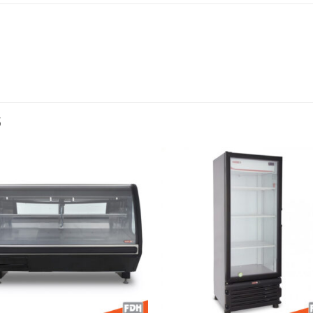
S
Añadir
Aña
a la
a l
lista de
lista
deseos
des