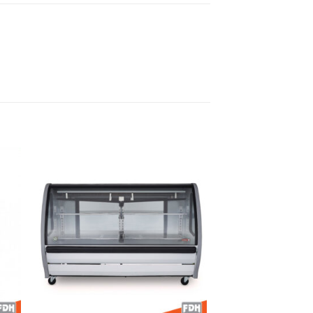
dir
Añadir
a
a la
 de
lista de
eos
deseos