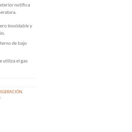
xterior notifica
eratura.
ero inoxidable y
ón.
nterno de bajo
 utiliza el gas
RIGERACIÓN
,
S