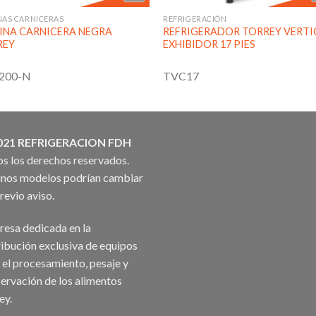
NAS CARNICERAS
REFRIGERACIÓN
INA CARNICERA NEGRA
REFRIGERADOR TORREY VERTI
REY
EXHIBIDOR 17 PIES
200-N
TVC17
021 REFRIGERACION FDH
s los derechos reservados.
nos modelos podrían cambiar
previo aviso.
esa dedicada en la
ribución exclusiva de equipos
 el procesamiento, pesaje y
ervación de los alimentos
ey.