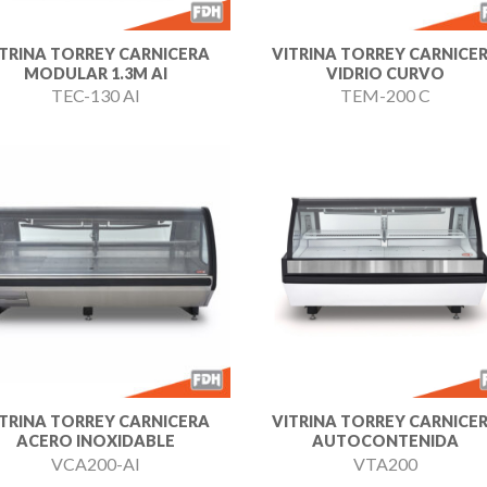
ITRINA TORREY CARNICERA
VITRINA TORREY CARNICE
MODULAR 1.3M AI
VIDRIO CURVO
TEC-130 AI
TEM-200 C
Añadir
Aña
a la
a l
lista de
lista
deseos
des
ITRINA TORREY CARNICERA
VITRINA TORREY CARNICE
ACERO INOXIDABLE
AUTOCONTENIDA
VCA200-AI
VTA200