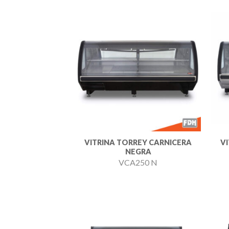
Añadir
a la
lista de
deseos
VITRINA TORREY CARNICERA
V
NEGRA
VCA250 N