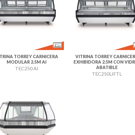
Añadir
Aña
a la
a l
lista de
lista
deseos
des
ITRINA TORREY CARNICERA
VITRINA TORREY CARNICE
MODULAR 2.5M AI
EXHIBIDORA 2.5M CON VID
ABATIBLE
TEC250 AI
TEC250LIFTL
Añadir
a la
lista de
deseos