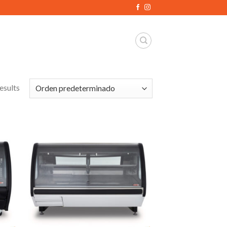
esults
dir
Añadir
a
a la
 de
lista de
eos
deseos