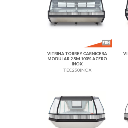
Añadir
a la
lista de
deseos
VITRINA TORREY CARNICERA
V
MODULAR 2.5M 100% ACERO
INOX
TEC250INOX
Añadir
a la
lista de
deseos