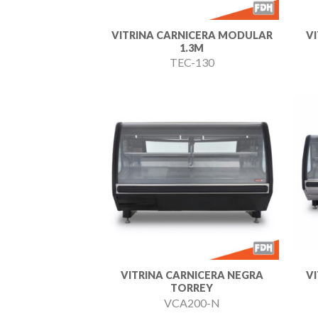
VITRINA CARNICERA MODULAR
V
1.3M
TEC-130
Añadir
a la
lista de
deseos
VITRINA CARNICERA NEGRA
V
TORREY
VCA200-N