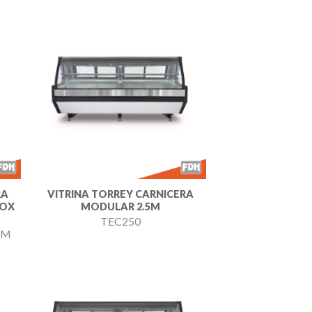
dir
Añadir
a
a la
 de
lista de
eos
deseos
RA
VITRINA TORREY CARNICERA
NOX
MODULAR 2.5M
TEC250
UM