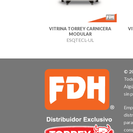
VITRINA TORREY CARNICERA
V
MODULAR
ESQTECL-UL
© 2
Todo
Algú
sin 
Empr
dist
para
cons