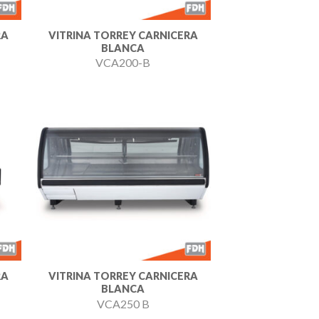
RA
VITRINA TORREY CARNICERA
BLANCA
VCA200-B
dir
Añadir
a
a la
 de
lista de
eos
deseos
RA
VITRINA TORREY CARNICERA
BLANCA
VCA250 B