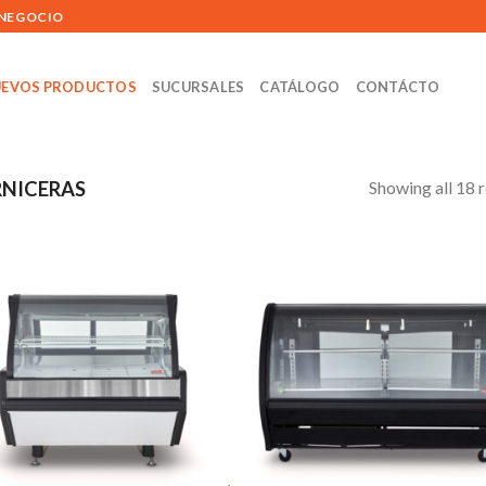
 NEGOCIO
EVOS PRODUCTOS
SUCURSALES
CATÁLOGO
CONTÁCTO
Showing all 18 r
RNICERAS
Añadir
Aña
a la
a l
lista de
lista
deseos
des