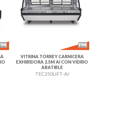
dir
Añadir
a
a la
 de
lista de
eos
deseos
RA
VITRINA TORREY CARNICERA
RIO
EXHIBIDORA 2.5M AI CON VIDRIO
ABATIBLE
TEC250LIFT-AI