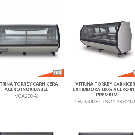
Añadir
Aña
a la
a l
lista de
lista
deseos
des
ITRINA TORREY CARNICERA
VITRINA TORREY CARNICE
ACERO INOXIDABLE
EXHIBIDORA 100% ACERO I
PREMIUM
VCA250 AI
TEC250LIFT-INOX PREMI