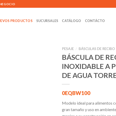
 NEGOCIO
EVOS PRODUCTOS
SUCURSALES
CATÁLOGO
CONTÁCTO
PESAJE
/
BÁSCULAS DE RECIBO
BÁSCULA DE RE
INOXIDABLE A 
Añadir
DE AGUA TORR
a la
lista de
deseos
0EQBW100
Modelo ideal para alimentos 
gran tamaño y uso en ambient
gracias a su construcción en a