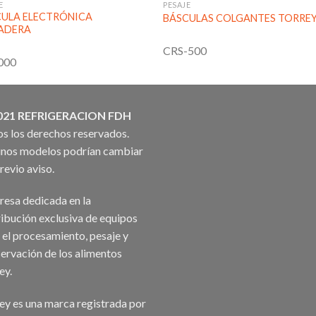
E
PESAJE
ULA ELECTRÓNICA
BÁSCULAS COLGANTES TORRE
ADERA
CRS-500
000
021 REFRIGERACION FDH
s los derechos reservados.
nos modelos podrían cambiar
previo aviso.
esa dedicada en la
ribución exclusiva de equipos
 el procesamiento, pesaje y
ervación de los alimentos
ey.
ey es una marca registrada por