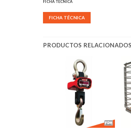
FICHA TÉCNICA
FICHA TÉCNICA
PRODUCTOS RELACIONADO
Añadir
Añadir
a la
a la
lista de
lista de
deseos
deseos