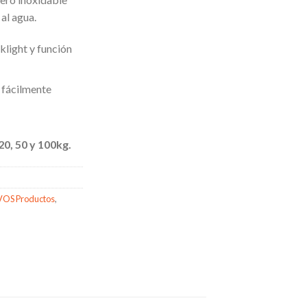
 al agua.
klight y función
s fácilmente
20, 50 y 100kg.
OS Productos
,