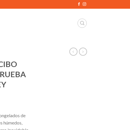
CIBO
PRUEBA
EY
congelados de
es húmedos,
cero inoxidable