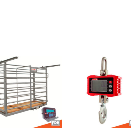
S
Añadir
Aña
a la
a l
lista de
lista
deseos
des