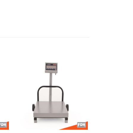
dir
Añadir
a
a la
 de
lista de
eos
deseos