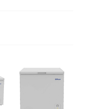
dir
Añadir
a
a la
 de
lista de
eos
deseos