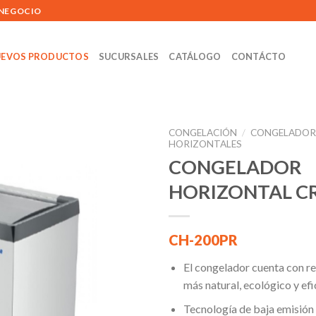
 NEGOCIO
EVOS PRODUCTOS
SUCURSALES
CATÁLOGO
CONTÁCTO
CONGELACIÓN
/
CONGELADOR
HORIZONTALES
CONGELADOR
HORIZONTAL CR
Añadir
a la
lista de
deseos
CH-200PR
El congelador cuenta con r
más natural, ecológico y efi
Tecnología de baja emisión e