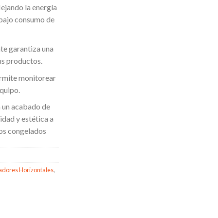
lejando la energía
n bajo consumo de
te garantiza una
us productos.
ermite monitorear
equipo.
a un acabado de
idad y estética a
tos congelados
dores Horizontales
,