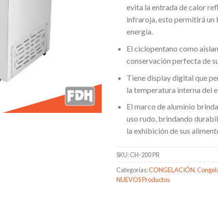
evita la entrada de calor ref
infraroja, esto permitirá u
energía.
El ciclopentano como aislan
conservación perfecta de s
Tiene display digital que p
la temperatura interna del 
El marco de aluminio brind
uso rudo, brindando durabil
la exhibición de sus alimen
SKU:
CH-200 PR
Categorías:
CONGELACIÓN
,
Congela
NUEVOS Productos