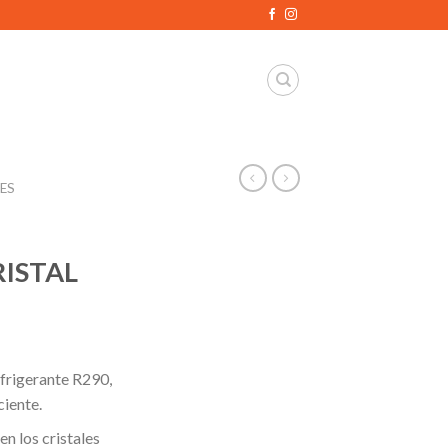
ES
ISTAL
efrigerante R290,
ciente.
n los cristales