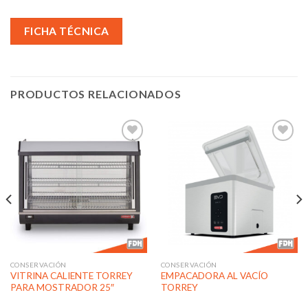
FICHA TÉCNICA
PRODUCTOS RELACIONADOS
Añadir
Añadir
a la
a la
lista de
lista de
deseos
deseos
CONSERVACIÓN
CONSERVACIÓN
VITRINA CALIENTE TORREY
EMPACADORA AL VACÍO
PARA MOSTRADOR 25″
TORREY