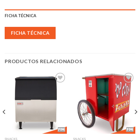
FICHA TÉCNICA
FICHA TÉCNICA
PRODUCTOS RELACIONADOS
Añadir
Añadir
a la
a la
lista de
lista de
deseos
deseos
SNACKS
SNACKS