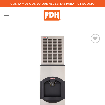
Saltar
CONTAMOS CON LO QUE NECESITAS PARA TU NEGOCIO
al
contenido
Añadir
a la
lista de
deseos