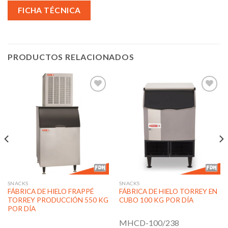
FICHA TÉCNICA
PRODUCTOS RELACIONADOS
Añadir
Añadir
a la
a la
lista de
lista de
deseos
deseos
SNACKS
SNACKS
FÁBRICA DE HIELO FRAPPÉ
FÁBRICA DE HIELO TORREY EN
TORREY PRODUCCIÓN 550 KG
CUBO 100 KG POR DÍA
POR DÍA
MHCD-100/238