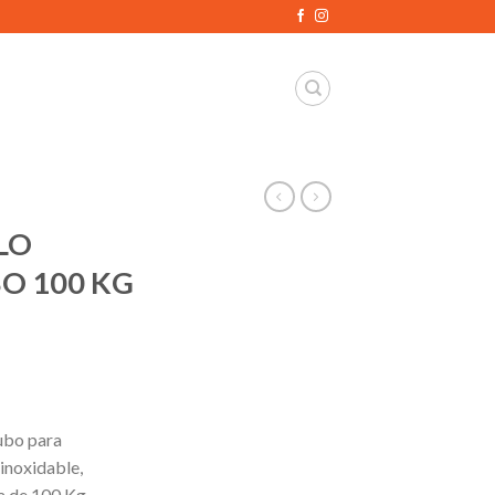
LO
O 100 KG
ubo para
inoxidable,
a de 100 Kg