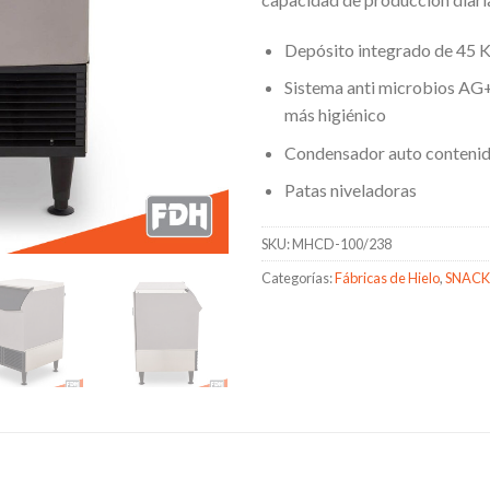
Depósito integrado de 45 
Sistema anti microbios AG+
más higiénico
Condensador auto conteni
Patas niveladoras
SKU:
MHCD-100/238
Categorías:
Fábricas de Hielo
,
SNACK