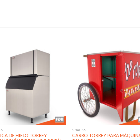
S
Añadir
Aña
a la
a l
lista de
lista
deseos
des
KS
SNACKS
ICA DE HIELO TORREY
CARRO TORREY PARA MÁQUIN