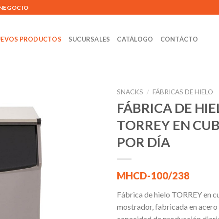
 NEGOCIO
EVOS PRODUCTOS
SUCURSALES
CATÁLOGO
CONTÁCTO
SNACKS
/
FÁBRICAS DE HIELO
FÁBRICA DE HIE
TORREY EN CUB
Añadir
POR DÍA
a la
lista de
deseos
MHCD-100/238
Fábrica de hielo TORREY en c
mostrador, fabricada en acero 
capacidad de producción diari