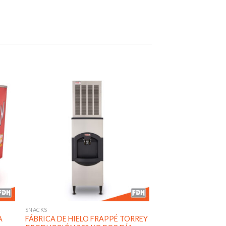
dir
Añadir
a
a la
 de
lista de
eos
deseos
SNACKS
A
FÁBRICA DE HIELO FRAPPÉ TORREY