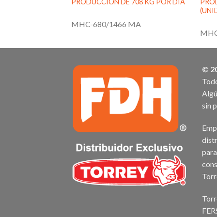
PRODUCCIÓN DE 708 KG POR DÍA
PROD
(UNI
MHC-680/1466 MA
MHC
© 2
Todo
Algú
sin 
Empr
dist
para
cons
Torr
Torr
FER