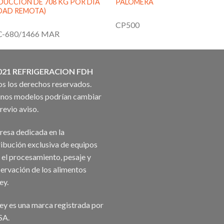
UCCIÓN DE 708 KG POR DÍA
PALOMERA
DAD REMOTA)
CP500
-680/1466 MAR
021 REFRIGERACION FDH
s los derechos reservados.
nos modelos podrían cambiar
previo aviso.
esa dedicada en la
ribución exclusiva de equipos
 el procesamiento, pesaje y
ervación de los alimentos
ey.
ey es una marca registrada por
SA.