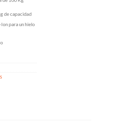
Kg de capacidad
Ion para un hielo
do
S